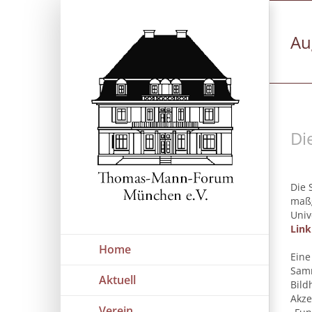
Zum
Inhalt
springen
Au
Di
Die 
maßg
Univ
Link
Home
Eine
Samm
Aktuell
Bild
Akze
Verein