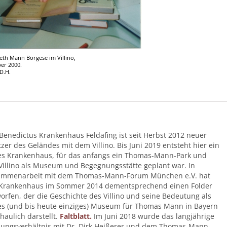
beth Mann Borgese im Villino,
er 2000.
 D.H.
Benedictus Krankenhaus Feldafing ist seit Herbst 2012 neuer
tzer des Geländes mit dem Villino. Bis Juni 2019 entsteht hier ein
s Krankenhaus, für das anfangs ein Thomas-Mann-Park und
Villino als Museum und Begegnungsstätte geplant war. In
ammenarbeit mit dem Thomas-Mann-Forum München e.V. hat
Krankenhaus im Sommer 2014 dementsprechend einen Folder
orfen, der die Geschichte des Villino und seine Bedeutung als
es (und bis heute einziges) Museum für Thomas Mann in Bayern
haulich darstellt.
Faltblatt.
Im Juni 2018 wurde das langjährige
ungsverhältnis mit Dr. Dirk Heißerer und dem Thomas-Mann-