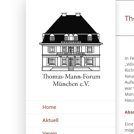
Zum
Inhalt
springen
Th
In F
„Vil
Rich
Neuo
Aufe
war 
Mann
Haus
Home
Absc
Aktuell
Eine
mögl
Verein