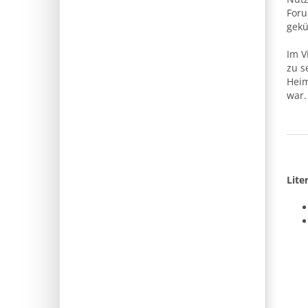
Foru
gekü
Im V
zu s
Heim
war
Lite