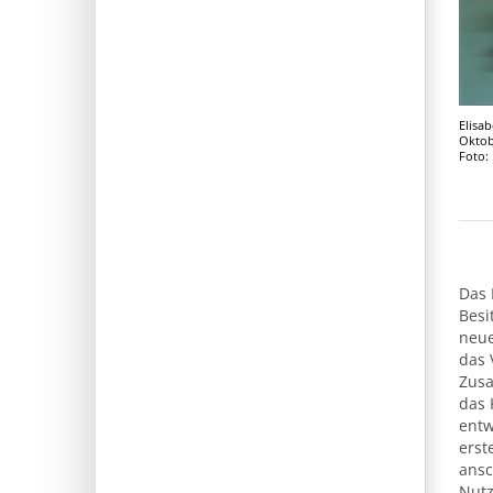
Elisa
Oktob
Foto:
Das 
Besi
neue
das 
Zus
das 
entw
erst
ansc
Nutz