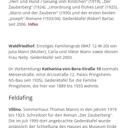
„Herr und Hund / Gesang vom Kindchen“ (1919), „Der
Zauberberg“ (1924), „Unordnung und frühes Leid“ (1925),
„Mario und der Zauberer“ (1930) und der ersten beiden
„Joseph“-Romane (1933/34). Gedenktafel (Robert Barta)
seit 2006.
Infos
Waldfriedhof.
Einstiges Familiengrab (WAT 12-W-20) von
Julia Mann (Mutter), Carla und Viktor Mann sowie dessen
Frau Nelly. Gedenktafel seit 2003.
(In Vorbereitung)
Katharina-von-Bora-Straße 10
(vormals
Meiserstraße, einst Arcisstraße 12, Palais Pringsheim,
NS-Bau seit 1935). Gedenktafel für die Familie
Pringsheim, die hier von 1889 bis 1933 wohnte.
Feldafing
Villino.
Sommerhaus Thomas Manns in den Jahren 1919
bis 1923. Schreibort für den Roman „Der Zauberberg“.
Die im Juli 1999 dort angebrachte Gedenktafel wurde
anlässlich der Schließung des Hauses als Museum Ende